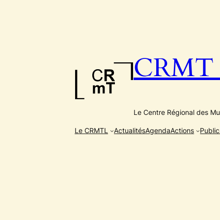
Aller
au
contenu
CRMT e
Le Centre Régional des Mus
Le CRMTL
Actualités
Agenda
Actions
Public