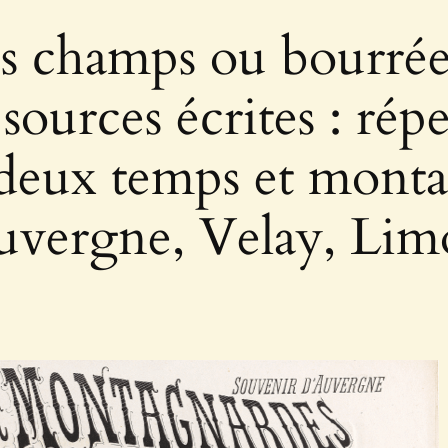
s champs ou bourrées 
sources écrites : rép
deux temps et monta
uvergne, Velay, Limo