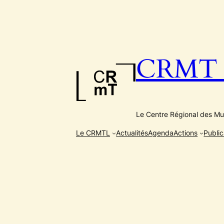
Aller
au
contenu
CRMT e
Le Centre Régional des Mus
Le CRMTL
Actualités
Agenda
Actions
Public