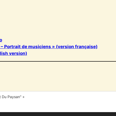
o
 – Portrait de musiciens » (version française)
lish version)
D
t Du Paysan" »