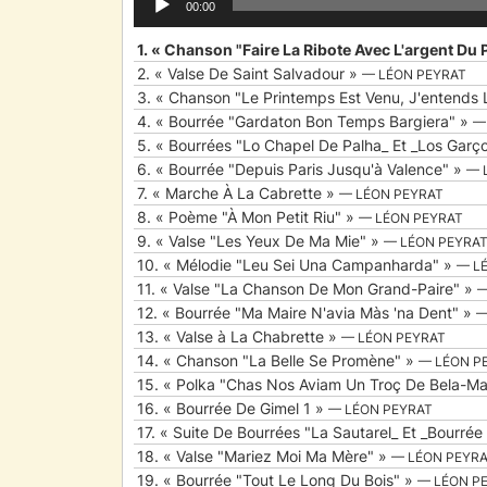
00:00
audio
1.
« Chanson "Faire La Ribote Avec L'argent Du
2.
« Valse De Saint Salvadour »
— LÉON PEYRAT
3.
« Chanson "Le Printemps Est Venu, J'entends 
4.
« Bourrée "Gardaton Bon Temps Bargiera" »
—
5.
« Bourrées "Lo Chapel De Palha_ Et _Los Garç
6.
« Bourrée "Depuis Paris Jusqu'à Valence" »
— 
7.
« Marche À La Cabrette »
— LÉON PEYRAT
8.
« Poème "À Mon Petit Riu" »
— LÉON PEYRAT
9.
« Valse "Les Yeux De Ma Mie" »
— LÉON PEYRA
10.
« Mélodie "Leu Sei Una Campanharda" »
— L
11.
« Valse "La Chanson De Mon Grand-Paire" »
—
12.
« Bourrée "Ma Maire N'avia Màs 'na Dent" »
—
13.
« Valse à La Chabrette »
— LÉON PEYRAT
14.
« Chanson "La Belle Se Promène" »
— LÉON P
15.
« Polka "Chas Nos Aviam Un Troç De Bela-Ma
16.
« Bourrée De Gimel 1 »
— LÉON PEYRAT
17.
« Suite De Bourrées "La Sautarel_ Et _Bourrée
18.
« Valse "Mariez Moi Ma Mère" »
— LÉON PEYR
19.
« Bourrée "Tout Le Long Du Bois" »
— LÉON P