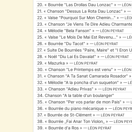
20.
« Bourrée "Las Drollas Dau Lonzac" »
— LÉON
21.
« Chanson "Dessus La Rota Dau Lonzac" »
— 
22.
« Valse "Pourquoi Sur Mon Chemin…" »
— LÉO
23.
« Chanson "Je Viens Te Dire Adieu Charmante
24.
« Mélodie "Bela Fanson" »
— LÉON PEYRAT
25.
« Valse "Le Mois De Mai Est Revenu…" »
— LÉ
26.
« Bourrée "Du Tacot" »
— LÉON PEYRAT
27.
« Suite De Bourrées "Paire, Maire" et "I Eron 
28.
« Noël "Diu Lai Es Davalat" »
— LÉON PEYRAT
29.
« Mazurka »
— LÉON PEYRAT
30.
« Chanson "Le Printemps est venu" »
— LÉON
31.
« Chanson "A Ta Sanat Camarada Rosador" 
32.
« Mélodie "A la poncha d'un suqueton" »
— L
33.
« Chanson "Adieu Privas" »
— LÉON PEYRAT
34.
Chanson "A la table d'un boulanger"
35.
« Chanson "Per vos parlar de mon Pais" »
— 
36.
« Bourrée du piano mécanique »
— LÉON PEY
37.
« Bourrée de St-Clément »
— LÉON PEYRAT
38.
« Bourrée _Fai Anar Ton Violon_ »
— LÉON PEY
39.
« Bourrée d'a Ros »
— LÉON PEYRAT