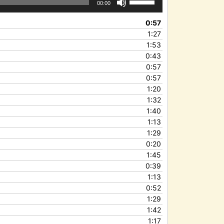
00:00
les
flèches
0:57
haut/bas
1:27
pour
1:53
augmenter
0:43
ou
0:57
diminuer
0:57
le
1:20
volume.
1:32
1:40
1:13
1:29
0:20
1:45
0:39
1:13
0:52
1:29
1:42
1:17