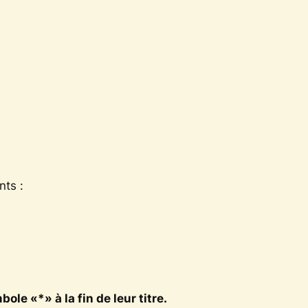
nts :
le «*» à la fin de leur titre.