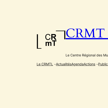
Aller
au
contenu
CRMT e
Le Centre Régional des Mus
Le CRMTL
Actualités
Agenda
Actions
Public