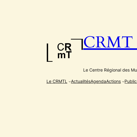
Aller
au
contenu
CRMT e
Le Centre Régional des Mus
Le CRMTL
Actualités
Agenda
Actions
Public