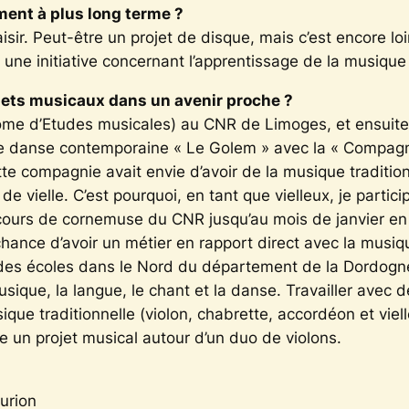
ent à plus long terme ?
aisir. Peut-être un projet de disque, mais c’est encore loi
une initiative concernant l’apprentissage de la musique 
jets musicaux dans un avenir proche ?
e d’Etudes musicales) au CNR de Limoges, et ensuite j
 de danse contemporaine « Le Golem » avec la « Compagn
te compagnie avait envie d’avoir de la musique traditi
ielle. C’est pourquoi, en tant que vielleux, je particip
s cours de cornemuse du CNR jusqu’au mois de janvier e
 chance d’avoir un métier en rapport direct avec la musiqu
 des écoles dans le Nord du département de la Dordogne,
ique, la langue, le chant et la danse. Travailler avec d
ue traditionnelle (violon, chabrette, accordéon et vie
e un projet musical autour d’un duo de violons.
urion