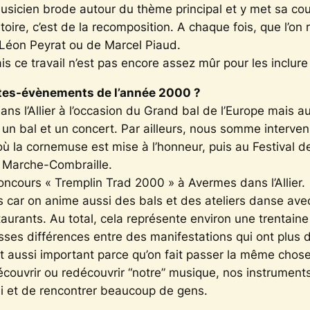
e musicien brode autour du thème principal et y met sa co
re, c’est de la recomposition. A chaque fois, que l’on re
Léon Peyrat ou de Marcel Piaud.
s ce travail n’est pas encore assez mûr pour les inclure 
ates-évènements de l’année 2000 ?
ns l’Allier à l’occasion du Grand bal de l’Europe mais a
, un bal et un concert. Par ailleurs, nous somme interv
ù la cornemuse est mise à l’honneur, puis au Festival d
e Marche-Combraille.
ncours « Tremplin Trad 2000 » à Avermes dans l’Allier.
és car on anime aussi des bals et des ateliers danse av
staurants. Au total, cela représente environ une trentai
ses différences entre des manifestations qui ont plus de
est aussi important parce qu’on fait passer la même ch
découvrir ou redécouvrir “notre” musique, nos instruments
 et de rencontrer beaucoup de gens.