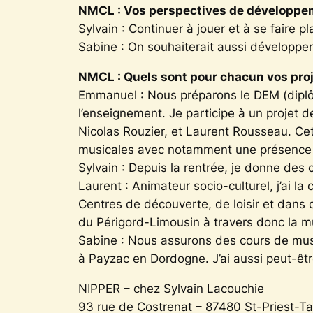
NMCL : Vos perspectives de développem
Sylvain : Continuer à jouer et à se faire pl
Sabine : On souhaiterait aussi développer 
NMCL : Quels sont pour chacun vos pro
Emmanuel : Nous préparons le DEM (diplôm
l’enseignement. Je participe à un projet
Nicolas Rouzier, et Laurent Rousseau. Cet
musicales avec notamment une présence de v
Sylvain : Depuis la rentrée, je donne de
Laurent : Animateur socio-culturel, j’ai la
Centres de découverte, de loisir et dans
du Périgord-Limousin à travers donc la mus
Sabine : Nous assurons des cours de musiq
à Payzac en Dordogne. J’ai aussi peut-êtr
NIPPER – chez Sylvain Lacouchie
93 rue de Costrenat – 87480 St-Priest-Ta