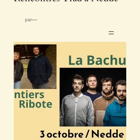
—
par