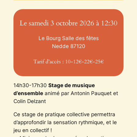
Le samedi 3 octobre 2026 à 12:30
Le Bourg Salle des fêtes
Nedde
87120
Tarif d’accès : 10-12€-22€-25€
14h30-17h30
Stage de musique
d’ensemble
animé par Antonin Pauquet et
Colin Delzant
Ce stage de pratique collective permettra
d’approfondir la sensation rythmique, et le
jeu en collectif !