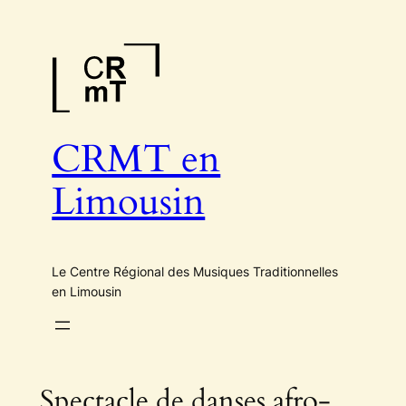
Aller
au
contenu
CRMT en
Limousin
Le Centre Régional des Musiques Traditionnelles
en Limousin
Spectacle de danses afro-