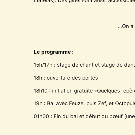
matelas)
. Des gîtes sont aussi accessible
…On a 
Le
programme :
15h/17h : stage de chant et stage de dan
18h : ouverture des portes
18h10 : initiation gratuite «
Quelques repè
19h : Bal avec Feuze, puis Zef, et Octopul
01h00 : Fin du bal et début du bœuf
(
un