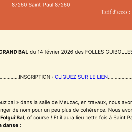
87260 Saint-Paul
87260
Tarif d’accès 
GRAND BAL
du 14 février 2026 des FOLLES GUIBOLLES
……………INSCRIPTION :
CLIQUEZ SUR LE LIEN
……………
uz’bal » dans la salle de Meuzac, en travaux, nous avon
hanger de nom pour un peu plus de cohérence. Nous avons
 Folgui’Bal
, of course ! Et il aura lieu cette fois à Sai
la danse
: