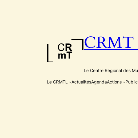
Aller
au
contenu
CRMT e
Le Centre Régional des Mus
Le CRMTL
Actualités
Agenda
Actions
Public