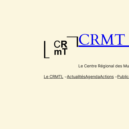
Aller
au
contenu
CRMT e
Le Centre Régional des Mus
Le CRMTL
Actualités
Agenda
Actions
Public