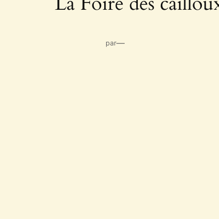
La Foire des caillou
—
par