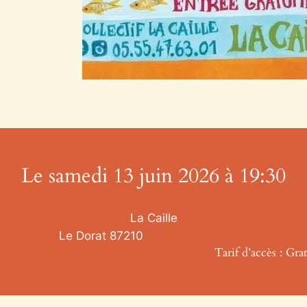
Le samedi 13 juin 2026 à 19:30
La Caille
Le Dorat
87210
Tarif d’accès : Grat