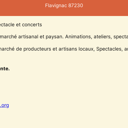
Flavignac
87230
ctacle et concerts
arché artisanal et paysan. Animations, ateliers, spect
arché de producteurs et artisans locaux, Spectacles, an
ente.
.org