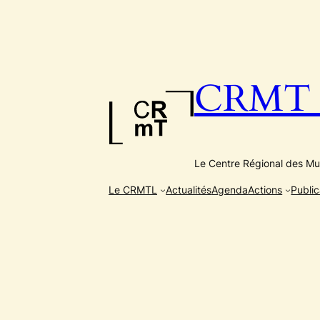
Aller
au
contenu
CRMT e
Le Centre Régional des Mus
Le CRMTL
Actualités
Agenda
Actions
Public