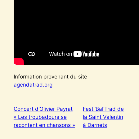
Information provenant du site
agendatrad.org
Concert d’Olivier Payrat
Festi’Bal’Trad de
« Les troubadours se
la Saint Valentin
racontent en chansons »
à Darnets