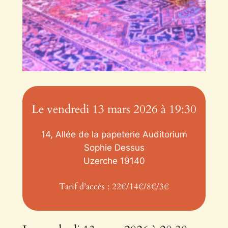
Le vendredi 13 mars 2026 à 19:30
14, Allée de la papeterie Auditorium
Sophie Dessus
Uzerche
19140
Tarif d’accès : 22€/14€/8€/3€