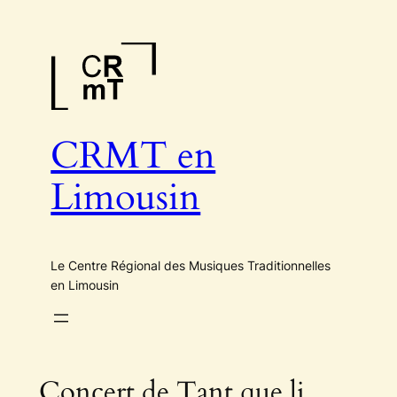
Aller
au
contenu
CRMT en
Limousin
Le Centre Régional des Musiques Traditionnelles
en Limousin
Concert de Tant que li