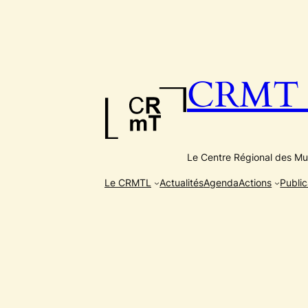
Aller
au
contenu
CRMT e
Le Centre Régional des Mus
Le CRMTL
Actualités
Agenda
Actions
Public