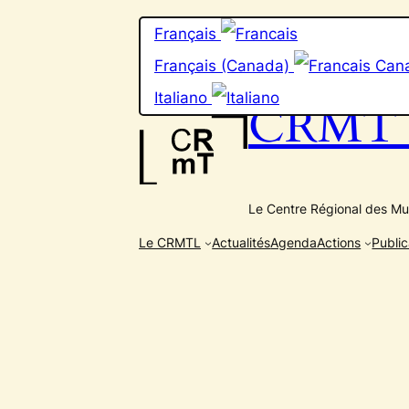
Aller
Français
au
contenu
Français (Canada)
Italiano
CRMT e
Le Centre Régional des Mus
Le CRMTL
Actualités
Agenda
Actions
Public