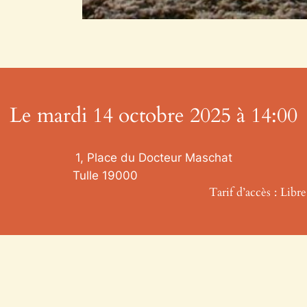
Le mardi 14 octobre 2025 à 14:00
1, Place du Docteur Maschat
Tulle
19000
Tarif d’accès : Libre