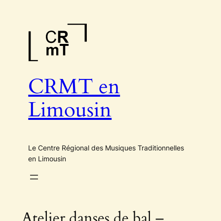
Aller
au
contenu
CRMT en
Limousin
Le Centre Régional des Musiques Traditionnelles
en Limousin
Atelier danses de bal –