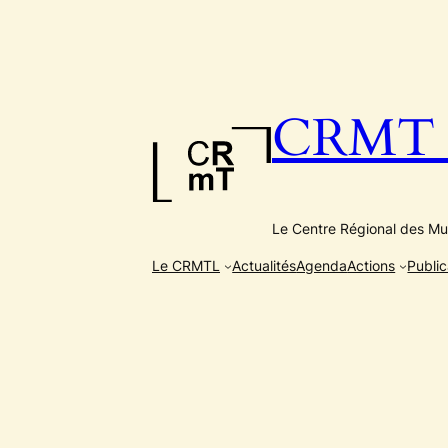
Aller
au
contenu
CRMT e
Le Centre Régional des Mus
Le CRMTL
Actualités
Agenda
Actions
Public