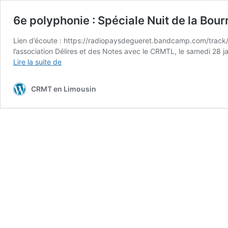
6e polyphonie : Spéciale Nuit de la Bour
Lien d’écoute : https://radiopaysdegueret.bandcamp.com/track/
l’association Délires et des Notes avec le CRMTL, le samedi 28 j
6e
Lire la suite de
polyphonie
:
CRMT en Limousin
Spéciale
Nuit
de
la
Bourrée